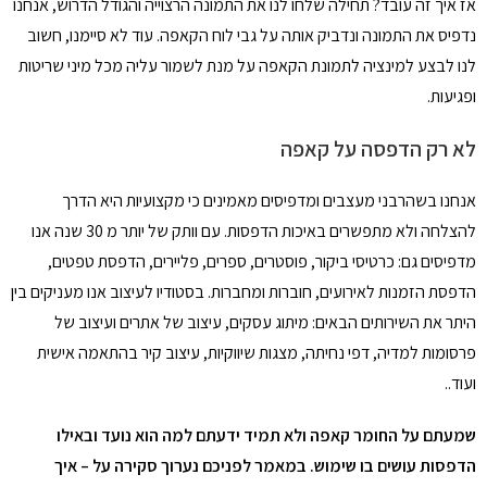
אז איך זה עובד? תחילה שלחו לנו את התמונה הרצוייה והגודל הדרוש, אנחנו
נדפיס את התמונה ונדביק אותה על גבי לוח הקאפה. עוד לא סיימנו, חשוב
לנו לבצע למינציה לתמונת הקאפה על מנת לשמור עליה מכל מיני שריטות
ופגיעות.
לא רק
הדפסה על קאפה
אנחנו בשהרבני מעצבים ומדפיסים מאמינים כי מקצועיות היא הדרך
להצלחה ולא מתפשרים באיכות הדפסות. עם וותק של יותר מ 30 שנה אנו
מדפיסים גם: כרטיסי ביקור, פוסטרים, ספרים, פליירים, הדפסת טפטים,
הדפסת הזמנות לאירועים, חוברות ומחברות. בסטודיו לעיצוב אנו מעניקים בין
היתר את השירותים הבאים: מיתוג עסקים, עיצוב של אתרים ועיצוב של
פרסומות למדיה, דפי נחיתה, מצגות שיווקיות, עיצוב קיר בהתאמה אישית
ועוד..
שמעתם על החומר קאפה ולא תמיד ידעתם למה הוא נועד ובאילו
הדפסות עושים בו שימוש. במאמר לפניכם נערוך סקירה על – איך