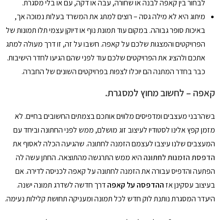
לבחור בין קאפה לבנה או שחורה, עבה או דקה, עם או בלי מסגרת.
מיתוג היא לא מילה גסה – רוצים למתג את המשרד בעלות נמוכה אך,
באיכות סופר גבוהה. במקום עוד תמונת נוף או דיוקן עצמי תלו תמונות של
הפרויקטים והמצגות שלכם על קאפה. חשבו על זה, זו דרך מעולה למתג
אתכם ולהציג את הפרויקטים שלכם עוד לפני שהם הגיעו לחדר הישיבות.
כבר בחדר המתנה הם יוכלו לצפות בפרויקטים השונים של החברה.
קאפה
– לחשוב מחוץ למסגרת.
בשהרבני מעצבים ומדפיסים מלווים אותכם בצמתים החשובים בחיים. לא
מזמן קפץ אלינו לסטודיו לעיצוב זוג מושלם, ממש לפני החתונה וביחד עם
המעצבים שלנו עיצבו לעצמם הזמנה לחתונה. שהגיעה הכלה לאסוף את
הדפסת הזמנות לחתונה
היא ממש התרגשה מהתוצאה. החתן עשה לה
הפתעה והדפיס עבורה את הזמנה לחתונה על קאפה לכניסה לדירה. אם
בעיצוב עסקינן אז
ההדפסה על קאפה
דרך חדשה לשדרג תמונה ישנה.
היעדר המסגרת נותנת לוק חדש לכל תמונה ומעניקה תחושת קלילות נעימה.