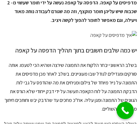
מדפיסים על קאפה.
הדפסה על קאפה
נעשה על ידי חומר שעשוי מ- 2
שכבות שיש עליהן חומר מוקצף, וזה מה שגורם לעבודה נוחה מאוד
ויעילה, וגם מאפשר לחומר להפוך לקשה ויציב.
יש כמה שלבים חשובים בתוך תהליך הדפסה על קאפה
בשלב הראשוני יבחר הלקוח את התמונה שירצה ושהיא הכי לטעמו. אותה
סורקים ומגדילים לגודל שבו מעוניינים. בשלב לאחר מכן מדפיסים את
התמונה על נייר מיוחד של צילום ומניחים את מה שהודפס על גבי לוח.
הדבקת התמונה על לוח הקאפה תעשה על ידי דבק ייחודי שלא הורס את
הגוונים של התמונה ומגן עליה. אח"כ מחכים עד שהדבק יבש וחותכים חיתוך
מהודק של השוליים.
בשלב האחרון רצוי מאוד לבצע למינציה לתמונה מה שמגן ושומר עליה מכל
מיני שריטות ופגיעות. אפשרות נוספת להדפסה של תמונה תהייה הדפסה על