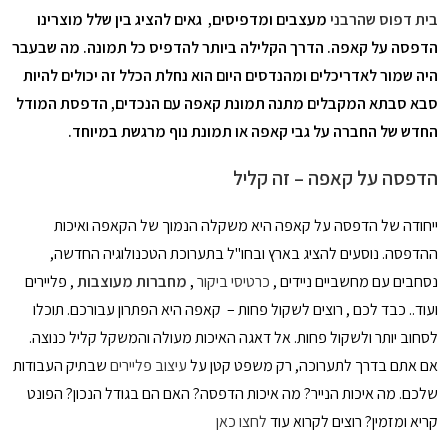
בית דפוס
שהרבני
מעצבים ומדפיסים, גאים להציג בין שלל מוצרינו
הדפסה על קאפה
. הדרך הקלילה ביותר להדפיס כל תמונה. מה שבעבר
היה שמור לאדריכלים ומהנדסים היום הוא נחלת הכלל זה יכולים להיות
סבא סבתא המקבלים מתנה תמונת קאפה עם הנכדים, הדפסת המודל
החדש של החברה על גבי קאפה או תמונת נוף מרגשת במיוחד.
הדפסה על קאפה
– זה קליל
ייחודה של הדפסה על קאפה היא משקלה הנמוך של הקאפה ואיכות
ההדפסה. נוסעים להציג בארץ ובחו"ל בתערוכת הטכנולוגיה החדשה,
נסחבים עם מחשביים ניידים ,
כרטיסי ביקור
,
מחברות מעוצבות
, פליירים
ועוד.. כבד לכם , רוצים לשקול פחות – קאפה היא הפתרון עבורכם. תוכלו
לסחוב יותר ולשקול פחות. אל דאגה האיכות מעולה והמשקל קליל כנוצה.
אם אתם בדרך לתערוכה, רק משפט קטן על
עיצוב פליירים
שבתיק העבודות
שלכם. מה איכות הנייר? מה איכות הדפסה? האם הם בגודל הנכון? הפונט
קריא ומזמין? רוצים לקרוא עוד
לחצו כאן