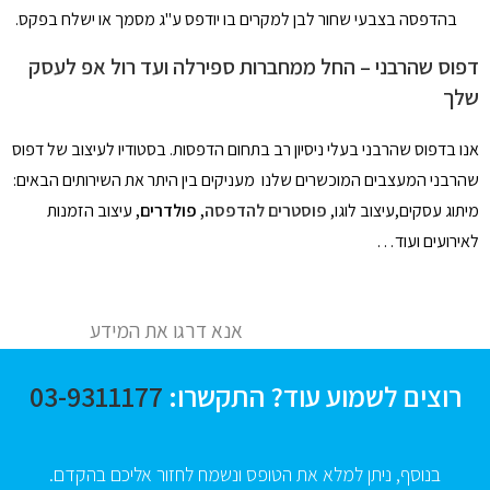
בהדפסה בצבעי שחור לבן למקרים בו יודפס ע"ג מסמך או ישלח בפקס.
דפוס שהרבני – החל ממחברות ספירלה ועד רול אפ לעסק
שלך
אנו בדפוס שהרבני בעלי ניסיון רב בתחום הדפסות. בסטודיו לעיצוב של דפוס
שהרבני המעצבים המוכשרים שלנו מעניקים בין היתר את השירותים הבאים:
מיתוג עסקים,עיצוב לוגו,
פוסטרים להדפסה
, פולדרים,
עיצוב הזמנות
לאירועים ועוד…
אנא דרגו את המידע
רוצים לשמוע עוד? התקשרו:
03-9311177
בנוסף, ניתן למלא את הטופס ונשמח לחזור אליכם בהקדם.