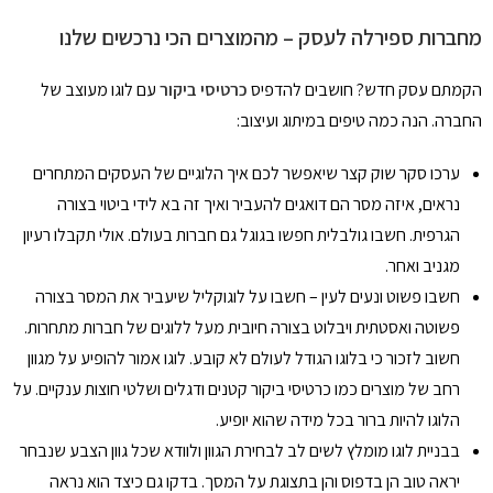
מחברות ספירלה לעסק – מהמוצרים הכי נרכשים שלנו
הקמתם עסק חדש? חושבים להדפיס
כרטיסי ביקור
עם לוגו מעוצב של
החברה. הנה כמה טיפים במיתוג ועיצוב:
ערכו סקר שוק קצר שיאפשר לכם איך הלוגיים של העסקים המתחרים
נראים, איזה מסר הם דואגים להעביר ואיך זה בא לידי ביטוי בצורה
הגרפית. חשבו גולבלית חפשו בגוגל גם חברות בעולם. אולי תקבלו רעיון
מגניב ואחר.
חשבו פשוט ונעים לעין – חשבו על לוגוקליל שיעביר את המסר בצורה
פשוטה ואסטתית ויבלוט בצורה חיובית מעל ללוגים של חברות מתחרות.
חשוב לזכור כי בלוגו הגודל לעולם לא קובע. לוגו אמור להופיע על מגוון
רחב של מוצרים כמו כרטיסי ביקור קטנים ודגלים ושלטי חוצות ענקיים. על
הלוגו להיות ברור בכל מידה שהוא יופיע.
בבניית לוגו מומלץ לשים לב לבחירת הגוון ולוודא שכל גוון הצבע שנבחר
יראה טוב הן בדפוס והן בתצוגת על המסך. בדקו גם כיצד הוא נראה