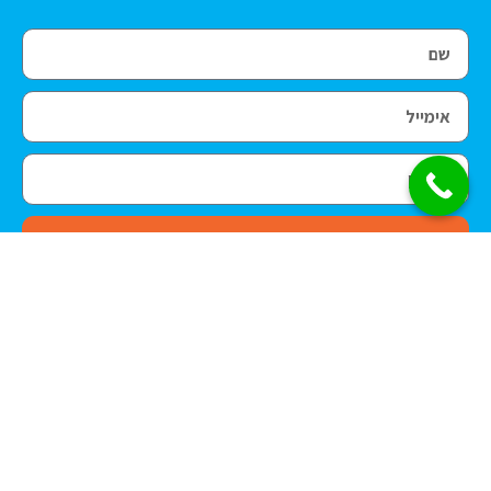
בואו נדבר
דפוס דיגיטלי
דפוס פורמט רחב
דפוס אופסט
כרטיסי ביקור
הדפסה על קאפה
פליירים
מחברות מעוצבות
הדפסה על PVC
הדפסת ספרים
הדפסת מדבקות
הדפסה על שמשונית
מחברות ספירלה
דפוס
פולדרים
רולאפ