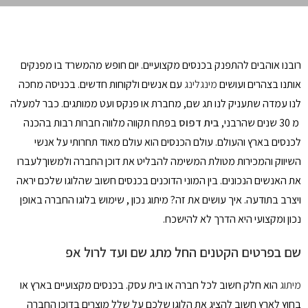
רובנו אוהבים להתפנק בכנסים מקצועיים. יום חופש מהמשרד בו מפנקים
אותנו בצהרים ועושים
מינגלינג
עם אנשים ולקוחות חדשים. בכניסה מחכה
לנו עמדה שתעניק לנו תג שם, מחברת או פנקס ועט ממותגים. כבר למעלה
מ 30 שנים שהרבני,
בית דפוס
בפתח תקווה מלווה חברות רבות בהכנה
לכנסים בארץ והעולם. עולם הכנסים הוא עולם מאוד תחרותי על אנשי
השיווק והמכירות מטולת המשימה להבליט את דוכן החברה ולמשוךלעברו
את האנשים הנכונים. בין המוני הדוכנים בכנסים חשוב שהלוגו שלכם יראה
ויצרב בתודעה. איך עושים את זה? מיתוג נכון , שימוש בלוגו החברה באופן
נכון ומקצועי היא הדרך לא להישכח.
שם בפרטים הקטנים החל מתג שם ועד לרול אפ
מיתוג
הוא חלק חשוב לכל חברה או בית עסק. בכנסים מקצועיים בארץ או
בחוץ לארץ חשוב להציג את הלוגו שלכם על שלל מוצרים בדוכן החברה