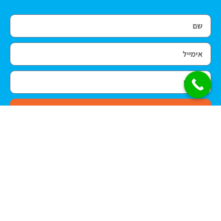
בואו נדבר
דפוס דיגיטלי
דפוס פורמט רחב
דפוס אופסט
כרטיסי ביקור
הדפסה על קאפה
פליירים
מחברות מעוצבות
הדפסה על PVC
הדפסת ספרים
הדפסת מדבקות
הדפסה על שמשונית
מחברות ספירלה
דפוס
פולדרים
רולאפ