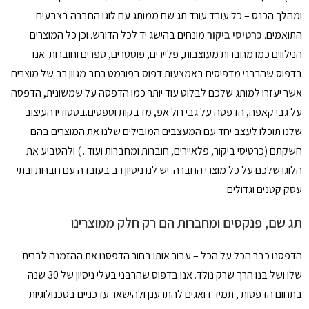
ומהלך הכנס – כל עובד עונד תג שם ממותג עם לוגו החברה בצבעים
התואמים.
כרטיסי ביקור
מונחים בהישג יד לכל הדורש. וכן כל המוצרים
הנילווים כמו מחברות מעוצבות
,
פליירים, פוסטרים, ספרים וחוברות. אנו
בדפוס שהרבני מדפיסים באמצעות דפוס בפורמט רחב מגוון רב של מוצרים
אשר יעזרו למותג שלכם לבלוט עוד יותר כמו הדפסה על שמשונית, הדפסה
על גבי קאפה, הדפסה על גבי רול אפ, מדבקות וטפטים.בסטודיו העיצוב
שלנו תוכלו לעצב יחד עם המעצבים המובילים שלנו את המוצרים בהם
חשקתם (כרטיסי ביקור, פלאיירים, חוברות ומחברות ועוד.. ) ולהטביע את
הלוגו שלכם על כל מוצרי החברה. יש לנו ניסיון רב בעובדה עם חברות ובתי
עסק קטנים וגדולים.
תג שם, פנקסים ומחברות הם רק חלק ממוצרינו
הדפסנו כבר הכל על הכל – עבור אותו בחור הדפסנו את ההזמנה לברית
שלו ושל בנו הרך שרק נולד. אנו בדפוס שהרבני בעלי ניסיון של 30 שנה
בתחום הדפסות , תמיד דואגים להתרענן ולהישאר עדכניים בטכנולוגיות